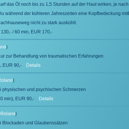
rf das Öl noch bis zu 1,5 Stunden auf der Haut wirken, je na
 Du während der kühleren Jahreszeiten eine Kopfbedeckung mitbr
achhauseweg nicht zu stark auskühlt.
 130,- / 60 min, EUR 170,-
and
)
ur zur Behandlung von traumatischen Erfahrungen
), EUR 90,-
Details
Roland
)
i physischen und psychischen Schmerzen
60 min), EUR 90,-
Details
(
Roland
)
i Blockaden und Glaubenssätzen