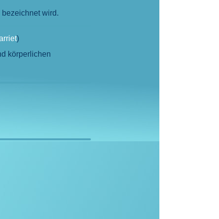
 bezeichnet wird.
arriet
)
nd körperlichen