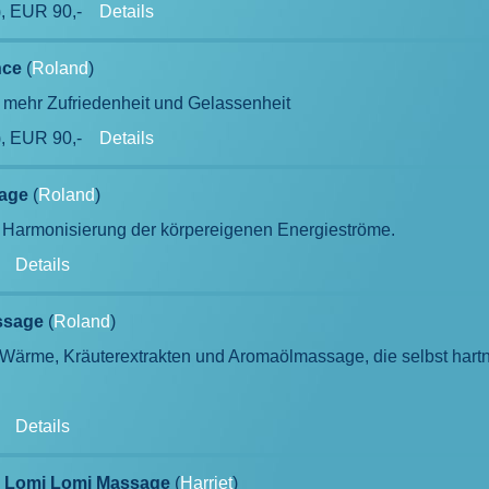
), EUR 90,-
Details
nce
(
Roland
)
mehr Zufriedenheit und Gelassenheit
), EUR 90,-
Details
age
(
Roland
)
 Harmonisierung der körpereigenen Energieströme.
-
Details
ssage
(
Roland
)
 Wärme, Kräuterextrakten und Aromaölmassage, die selbst har
-
Details
 Lomi Lomi Massage
(
Harriet
)