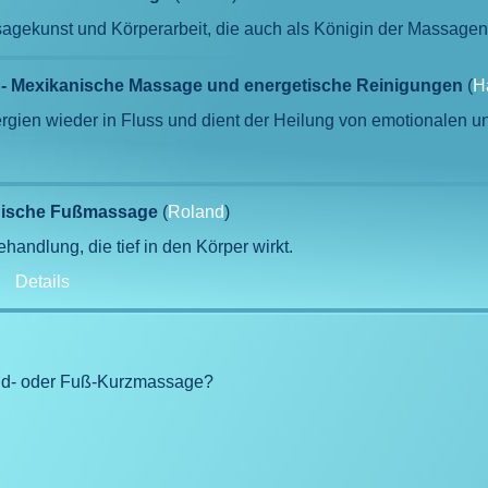
gekunst und Körperarbeit, die auch als Königin der Massagen
s - Mexikanische Massage und energetische Reinigungen
(
H
ergien wieder in Fluss und dient der Heilung von emotionalen u
dische Fußmassage
(
Roland
)
handlung, die tief in den Körper wirkt.
-
Details
and- oder Fuß-Kurzmassage?