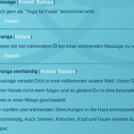
massage
(
Roland
,
Barbara
)
h gern als "Yoga für Faule" bezeichnet wird.
-
Details
yanga
(
Roland
)
Körper mit viel nährendem Öl bei einer wärmenden Massage zu 
-
Details
anga vierhändig
(
Roland
,
Barbara
)
assage versetzt Dich in eine vollkommen andere Welt. Unser 
ier Hände nicht mehr folgen und so gleitest Du in eine besond
wie in einer Wiege geschaukelt.
n sanften und wärmenden Streichungen in die Haut einmassiert w
eschmeidig. Auch Sehnen, Knochen, Kopf und Haare werden du
hrt.