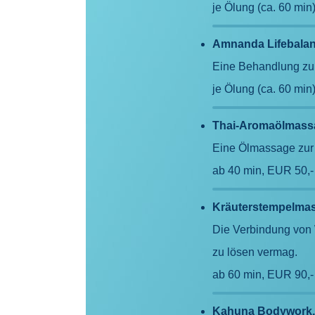
je Ölung (ca. 60 min
Amnanda Lifebala
Eine Behandlung zu 
je Ölung (ca. 60 min
Thai-Aromaölmass
Eine Ölmassage zur
ab 40 min, EUR 50,
Kräuterstempelma
Die Verbindung von
zu lösen vermag.
ab 60 min, EUR 90,
Kahuna Bodywork,