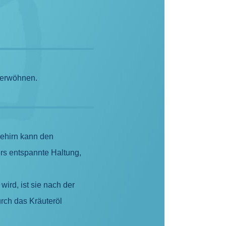
verwöhnen.
Gehirn kann den
ers entspannte Haltung,
ird, ist sie nach der
rch das Kräuteröl