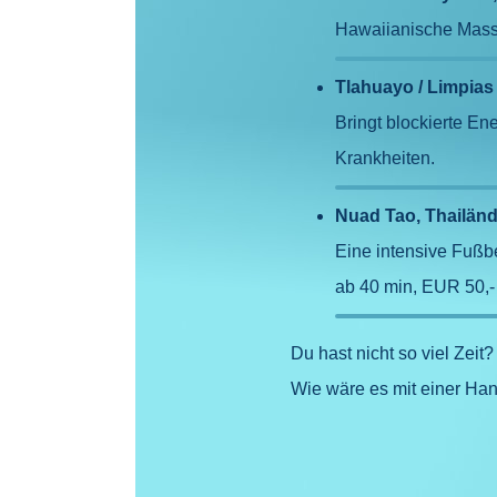
Hawaiianische Massa
Tlahuayo / Limpia
Bringt blockierte En
Krankheiten.
Nuad Tao, Thailän
Eine intensive Fußbe
ab 40 min, EUR 50,
Du hast nicht so viel Zeit?
Wie wäre es mit einer H